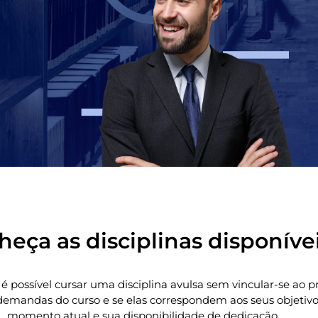
eça as disciplinas disponíve
 é possível cursar uma disciplina avulsa sem vincular-se ao
emandas do curso e se elas correspondem aos seus objetivos 
momento atual e sua disponibilidade de dedicação.