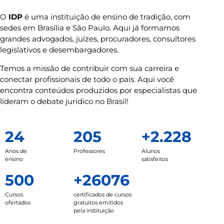
O
IDP
é uma instituição de ensino de tradição, com
sedes em Brasília e São Paulo. Aqui já formamos
grandes advogados, juízes, procuradores, consultores
legislativos e desembargadores.
Temos a missão de contribuir com sua carreira e
conectar profissionais de todo o país. Aqui você
encontra conteúdos produzidos por especialistas que
lideram o debate jurídico no Brasil!
24
205
+2.228
Anos de
Professores
Alunos
ensino
satisfeitos
500
+26076
Cursos
certificados de cursos
ofertados
gratuitos emitidos
pela instituição