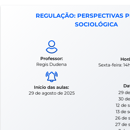
REGULAÇÃO: PERSPECTIVAS P
SOCIOLÓGICA
Professor:
Horá
Regis Dudena
Sexta-feira: 1
Da
Início das aulas:
29 de
29 de agosto de 2025
30 de
12 de 
13 de 
26 de 
27 de 