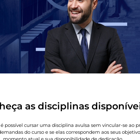
eça as disciplinas disponíve
 é possível cursar uma disciplina avulsa sem vincular-se ao
emandas do curso e se elas correspondem aos seus objetivos 
momento atual e sua disponibilidade de dedicação.