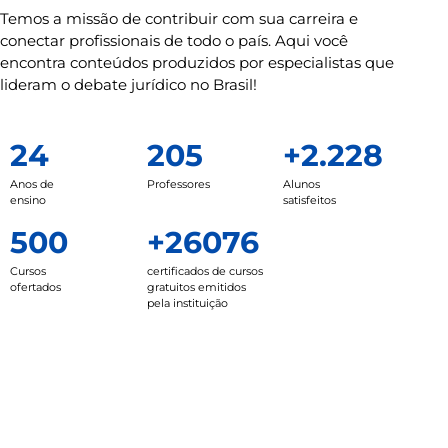
Temos a missão de contribuir com sua carreira e
conectar profissionais de todo o país. Aqui você
encontra conteúdos produzidos por especialistas que
lideram o debate jurídico no Brasil!
24
205
+2.228
Anos de
Professores
Alunos
ensino
satisfeitos
500
+26076
Cursos
certificados de cursos
ofertados
gratuitos emitidos
pela instituição