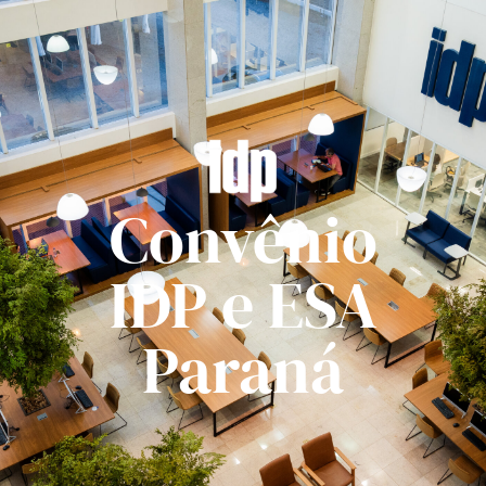
Convênio
IDP e ESA
Paraná