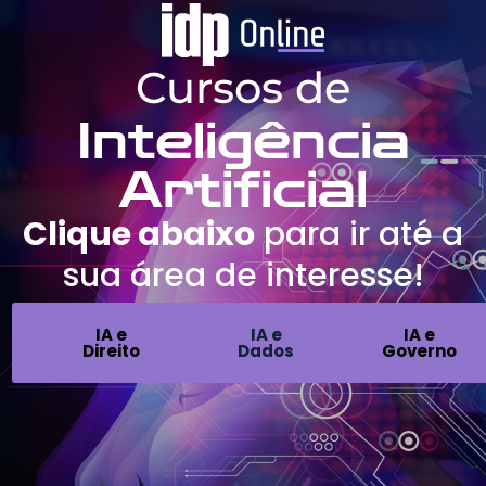
Cursos de
Inteligência
Artificial
Clique abaixo
para ir até a
sua área de interesse!
IA e
IA e
IA e
Direito
Dados
Governo