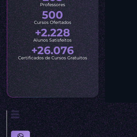
Professores
500
Cursos Ofertados
+2.228
Alunos Satisfeitos
+26.076
Certificados de Cursos Gratuitos