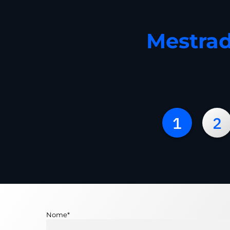
Mestrad
1
2
Nome
*