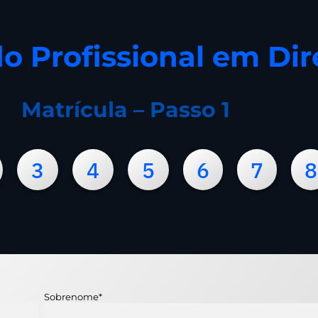
o Profissional em Dir
Matrícula – Passo 1
3
4
5
6
7
8
Sobrenome
*