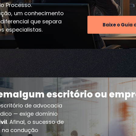
o Processo.
ação, um conhecimento
o diferencial que separa
Baixe o Guia 
s especialistas.
 em
algum escritório ou emp
scritório de advocacia
ídico — exige domínio
vil
. Afinal, o sucesso de
) na condução