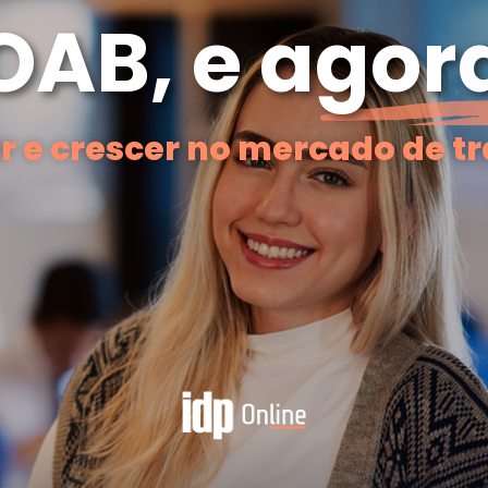
OAB, e agor
r e crescer no mercado de t