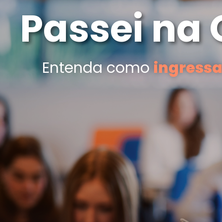
Passei na 
Entenda como
ingressa