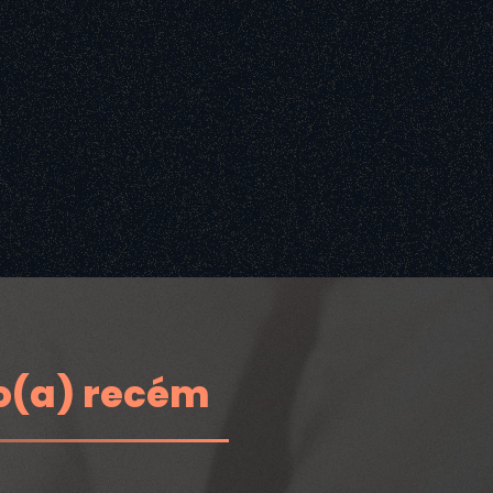
o(a) recém