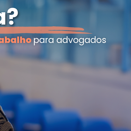
a?
rabalho
para advogados