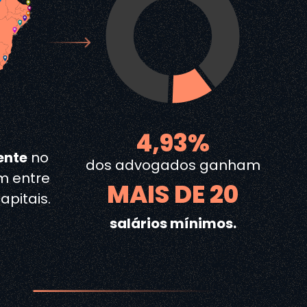
%
4,93%
ente
no
dos advogados ganham
em entre
MAIS DE 20
apitais.
salários mínimos.