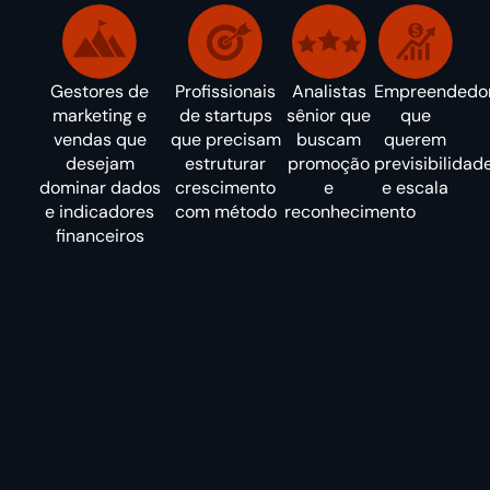
Gestores de
Profissionais
Analistas
Empreendedo
marketing e
de startups
sênior que
que
vendas que
que precisam
buscam
querem
desejam
estruturar
promoção
previsibilidad
dominar dados
crescimento
e
e escala
e indicadores
com método
reconhecimento
financeiros